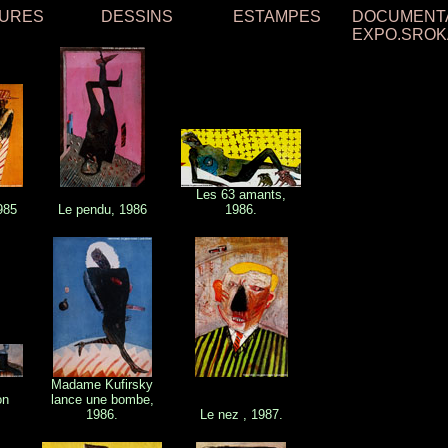
TURES
DESSINS
ESTAMPES
DOCUMENT
EXPO.SROK
Les 63 amants,
985
Le pendu, 1986
1986.
Madame Kufirsky
on
lance une bombe,
1986.
Le nez , 1987.